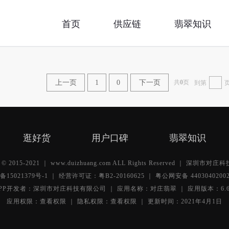
首页
供应链
翡翠知识
上一页
1
0
下一页
共
0
页
到第
逛好货
用户口碑
翡翠知识
ht © 2015-2021 ｜ www.duizhuang.com ALL Rights Reserved ｜ 深圳市
备15021379号-1
｜ 经营许可证：粤B2-20160625 ｜
粤公网安备 4403040200
PP开发者：深圳市对庄科技有限公司 ｜ 应用名称：对庄翡翠 ｜ 应用版本：6.6
应用权限：
查看权限 ｜
隐私权限：
查看权限 ｜
更新时间：2021年4月1日