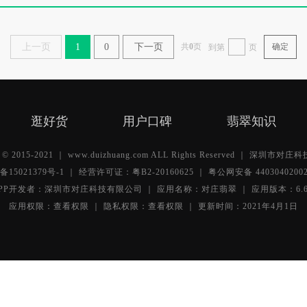
上一页
1
0
下一页
共
0
页
确定
到第
页
逛好货
用户口碑
翡翠知识
ht © 2015-2021 ｜ www.duizhuang.com ALL Rights Reserved ｜ 深圳市
备15021379号-1
｜ 经营许可证：粤B2-20160625 ｜
粤公网安备 4403040200
PP开发者：深圳市对庄科技有限公司 ｜ 应用名称：对庄翡翠 ｜ 应用版本：6.6
应用权限：
查看权限 ｜
隐私权限：
查看权限 ｜
更新时间：2021年4月1日