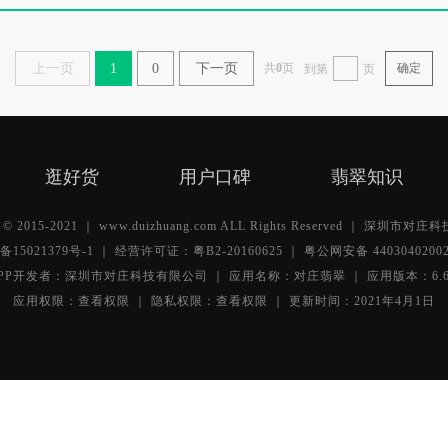
上一页
1
0
下一页
共
0
页
确定
到第
页
逛好货
用户口碑
翡翠知识
ht © 2015-2021 ｜ www.duizhuang.com ALL Rights Reserved ｜ 深圳市
备15021379号-1
｜ 经营许可证：粤B2-20160625 ｜
粤公网安备 4403040200
PP开发者：深圳市对庄科技有限公司 ｜ 应用名称：对庄翡翠 ｜ 应用版本：6.6
应用权限：
查看权限 ｜
隐私权限：
查看权限 ｜
更新时间：2021年4月1日