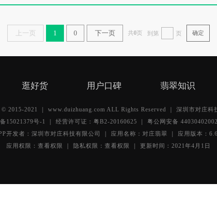
上一页
1
0
下一页
共
0
页
确定
到第
页
逛好货
用户口碑
翡翠知识
ht © 2015-2021 ｜ www.duizhuang.com ALL Rights Reserved ｜ 深圳市
备15021379号-1
｜ 经营许可证：粤B2-20160625 ｜
粤公网安备 4403040200
PP开发者：深圳市对庄科技有限公司 ｜ 应用名称：对庄翡翠 ｜ 应用版本：6.6
应用权限：
查看权限 ｜
隐私权限：
查看权限 ｜
更新时间：2021年4月1日