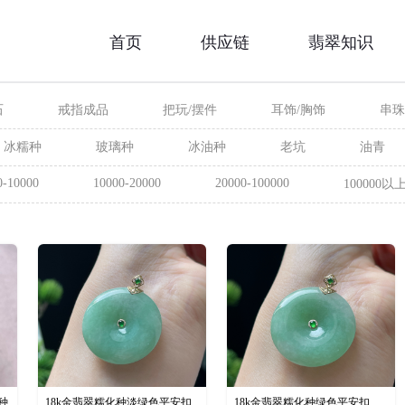
首页
供应链
翡翠知识
石
戒指成品
把玩/摆件
耳饰/胸饰
串珠
冰糯种
玻璃种
冰油种
老坑
油青
0-10000
10000-20000
20000-100000
100000以
种
18k金翡翠糯化种淡绿色平安扣
18k金翡翠糯化种绿色平安扣