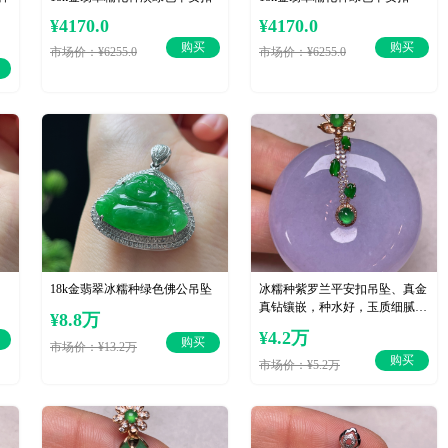
¥4170.0
¥4170.0
购买
购买
市场价：¥6255.0
市场价：¥6255.0
18k金翡翠冰糯种绿色佛公吊坠
冰糯种紫罗兰平安扣吊坠、真金
真钻镶嵌，种水好，玉质细腻 .
¥8.8万
裸石尺寸 37.8
¥4.2万
购买
市场价：¥13.2万
购买
市场价：¥5.2万