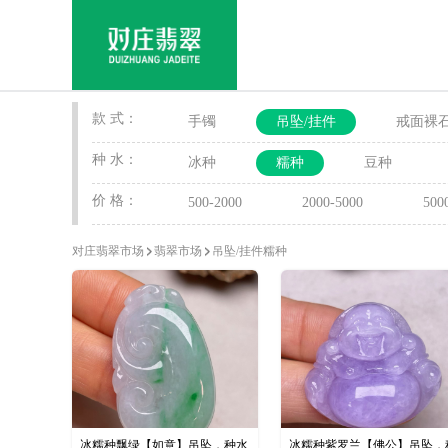
款 式：
手镯
吊坠/挂件
戒面裸
种 水：
冰种
糯种
豆种
价 格：
500-2000
2000-5000
500
对庄翡翠市场
翡翠市场
吊坠/挂件糯种
冰糯种飘绿【如意】吊坠，种水
冰糯种紫罗兰【佛公】吊坠，