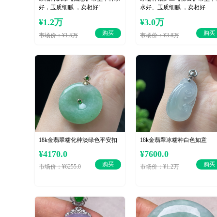
好，玉质细腻 ，卖相好‘
水好、玉质细腻 ，卖相好.
¥1.2万
¥3.0万
购买
购买
市场价：¥1.5万
市场价：¥3.8万
18k金翡翠糯化种淡绿色平安扣
18k金翡翠冰糯种白色如意
¥4170.0
¥7600.0
购买
购买
市场价：¥6255.0
市场价：¥1.2万