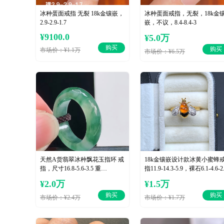
️冰种蛋面戒指 无裂 18k金镶嵌，
️冰种蛋面戒指，无裂，18k金
2.9-2.9-1.7
嵌，不议，8.4-8.4-3
¥9100.0
¥5.0万
购买
购买
市场价：¥1.1万
市场价：¥6.5万
天然A货翡翠冰种飘花玉指环 戒
18k金镶嵌设计款冰黄小蜜蜂
指，尺寸16.8-5.6-3.5 重
指11.9-14.3-5.9，裸石6.1-4.6-2
量:4.08g2026年8月7日
¥2.0万
¥1.5万
购买
购买
市场价：¥2.4万
市场价：¥1.7万