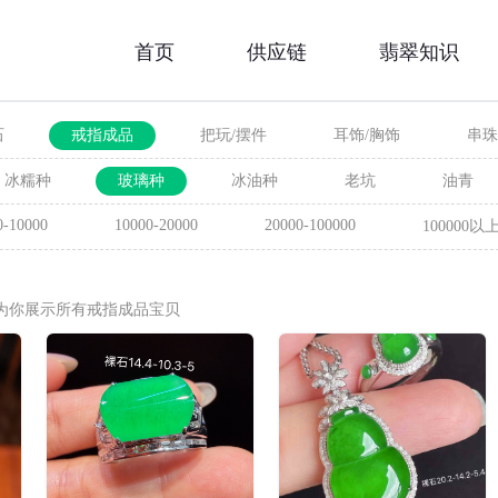
首页
供应链
翡翠知识
石
戒指成品
把玩/摆件
耳饰/胸饰
串珠
冰糯种
玻璃种
冰油种
老坑
油青
0-10000
10000-20000
20000-100000
100000以
继续为你展示所有戒指成品宝贝