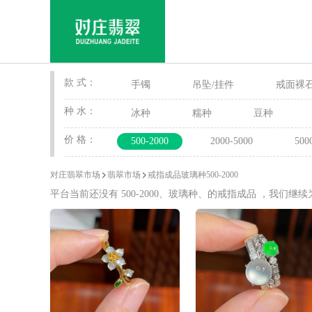
款 式：
手镯
吊坠/挂件
戒面裸
种 水：
冰种
糯种
豆种
价 格：
500-2000
2000-5000
500
对庄翡翠市场
翡翠市场
戒指成品玻璃种500-2000
平台当前还没有 500-2000、玻璃种、的戒指成品 ，我们