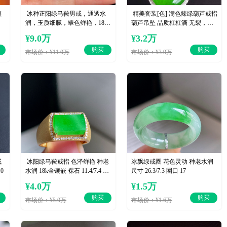
镶
️ 冰种正阳绿马鞍男戒，通透水
️ 精美套装[色] 满色辣绿葫芦戒指
润，玉质细腻，翠色鲜艳，18k
葫芦吊坠 品质杠杠滴 无裂，一
金奢华钻石镶嵌，14.4-10.3-5
套 9.2-6.9-4.5
¥9.0万
¥3.2万
购买
购买
市场价：¥11.0万
市场价：¥3.9万
戒
️ 冰阳绿马鞍戒指 色泽鲜艳 种老
冰飘绿戒圈 花色灵动 种老水润
.0
水润 18k金镶嵌 裸石 11.4/7.4 圈
尺寸 26.3/7.3 圈口 17
口 17
¥4.0万
¥1.5万
购买
购买
市场价：¥5.0万
市场价：¥1.6万